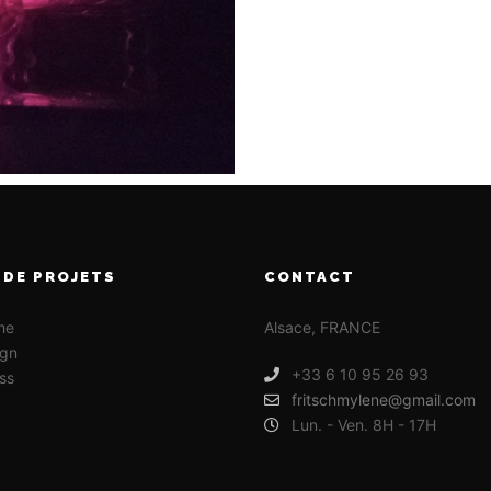
 DE PROJETS
CONTACT
me
Alsace, FRANCE
gn
+33 6 10 95 26 93
ss
fritschmylene@gmail.com
Lun. - Ven. 8H - 17H