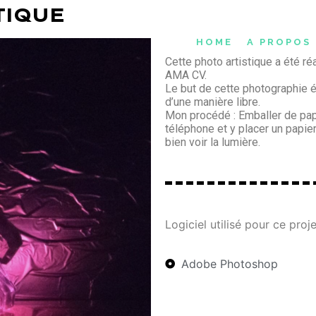
TIQUE
HOME
A PROPOS
Cette photo artistique a été r
AMA CV.
Le but de cette photographie ét
d’une manière libre.
Mon procédé : Emballer de papi
téléphone et y placer un papie
bien voir la lumière.
Logiciel utilisé pour ce proje
Adobe Photoshop