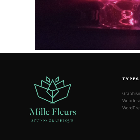
TYPES
Graphis
Webdesi
WordPre