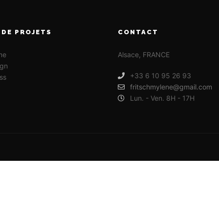
 DE PROJETS
CONTACT
me
Alsace, FRANCE
gn
+33 6 10 95 26 93
ss
fritschmylene@gmail.com
Lun. - Ven. 8H - 17H