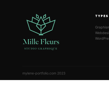
TYPES
Graphis
Webdesi
WordPre
mylene-portfolio.com 2023